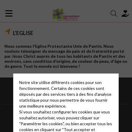
L’EGLISE
Nous sommes l'Eglise Protestante Unie de Pantin. Nous
voulons témoigner du message de paix et de fraternité porté
par Jésus Christ auprès de tous les habitants de Pantin et des
environs, sans condition d'origine, de couleur de peau, d'âge ou
de genre. Tout le monde est bienvenu !
Notre site utilise différents cookies pour son
fonctionnement. Certains de ces cookies sont
déposés par des services tiers à des fins d'analyse
statistique pour nous permettre de vous fournir
une meilleure expérience.
Si vous souhaitez configurer les cookies que vous
Informations
Mentions légales
FAQ
souhaitez autoriser, vous pouvez cliquer sur
"Paramétrer les cookies", ou bien accepter tous les
Glossaire
Contact
cookies en cliquant sur "Tout accepter et