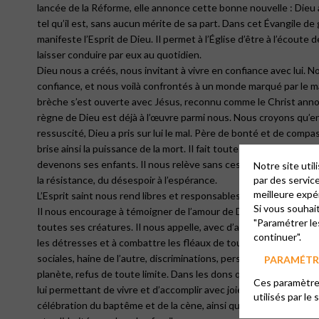
lancée de la Réforme, elle annonce cette bonne nouvelle : Dieu
tel qu’il est, sans aucun mérite de sa part. Dans cet Évangile de 
manifeste l’Esprit de Dieu. Il permet à l’Église d’être à l’écoute 
laisser conduire par eux au quotidien.
Dieu nous a créés, nous invitant à vivre en confiance avec lui. 
confiance, et nous voilà confrontés à un monde marqué par le ma
brèche s’est ouverte avec Jésus, reconnu comme le Christ annon
règne de Dieu est déjà à l’œuvre parmi nous. Nous croyons qu’en 
ressuscité, Dieu a pris sur lui le mal. Père de bonté et de compass
brise ainsi la puissance de la mort. Il fait toutes choses nouvelle
devenons ses enfants. Il nous relève sans cesse : de la peur à la
Notre site uti
la résistance, du désespoir à l’espérance.
par des servic
meilleure expé
L’Esprit saint nous rend libres et responsables par la promesse d
Si vous souhai
Il nous encourage à témoigner de l’amour de Dieu, en paroles et
"Paramétrer le
toutes ses créatures. Il nous appelle, avec d’autres artisans de 
continuer".
les détresses et à combattre les fléaux de toutes sortes : inqui
sociales, haine de l’autre, discriminations, persécutions, violenc
PARAMÉTRE
planète, refus de toute limite. Dans les dons qu’elle reçoit de Di
Ces paramètres
lui permettant de vivre et d’accomplir avec joie son service : pro
utilisés par le 
célébration du baptême et de la cène, ainsi que prière, lecture 