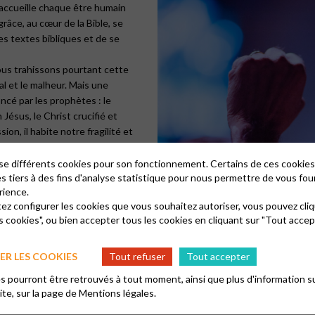
 accueille chaque être humain
grâce, au cœur de la Bible, se
des textes bibliques et de se
Nous trahissons pourtant cette
l et le malheur. Mais une
cé par les prophètes : le
Jésus, le Christ crucifié et
ion, il habite notre fragilité et
s ! Par son Fils Jésus, nous
 confiance, de la résignation à
lise différents cookies pour son fonctionnement. Certains de ces cooki
es tiers à des fins d'analyse statistique pour nous permettre de vous fou
rience.
’une vie plus forte que la mort.
tez configurer les cookies que vous souhaitez autoriser, vous pouvez cliq
 en actes. Dieu se soucie de
s cookies", ou bien accepter tous les cookies en cliquant sur "Tout accep
justice et de paix, à entendre
études existentielles, ruptures
es, surexploitation de la
R LES COOKIES
Tout refuser
Tout accepter
eu, l’Église puise les ressources
 pourront être retrouvés à tout moment, ainsi que plus d'information su
clamation de la Parole,
site, sur la page de
Mentions légales.
de la Bible, vie communautaire