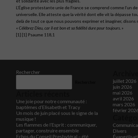
et solidarité avec les plus fragiles.
L’Église protestante unie de France se comprend comme l’un des
universelle. Elle atteste que la vérité dont elle vit la dépasse to
delà de tout ce que nous pouvons exprimer et imaginer, disons
«
Célébrez Dieu, car il est bon et sa fidélité dure pour toujours
. »
[1] [1] Psaume 118,1
Rechercher
Archiv
juillet 2026
Rechercher
juin 2026
Articles récents
mai 2026
avril 2026
Une joie pour notre communauté :
mars 2026
baptêmes d’Elisabeth et Tracy
février 202
Un mois de juin placé sous le signe de la
Catégo
musique !
Les flammes de l’Esprit : communiquer,
Communica
partager, construire ensemble
Divers
Echos du Conseil Presbytéral – été
Évangélisat