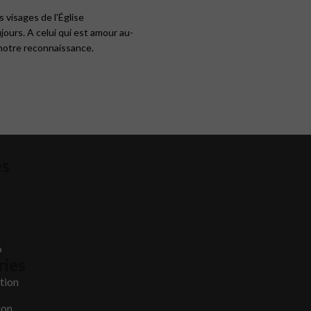
 visages de l’Église
ujours. A celui qui est amour au-
 notre reconnaissance.
es
6
ries
tion
ion