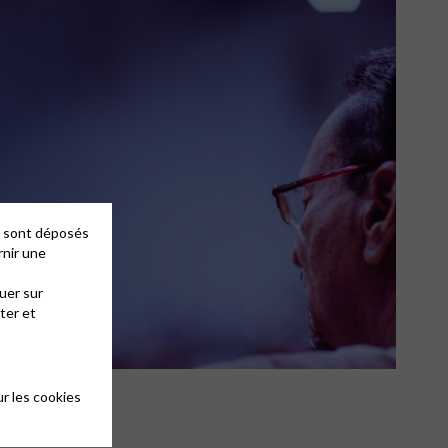
es sont déposés
rnir une
uer sur
ter et
r les cookies