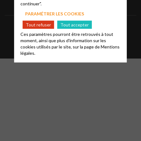
continuer".
PARAMÉTRER LES COOKIES
Informations
Mentions légales
FAQ
Tout refuser
Tout accepter
Ces paramètres pourront être retrouvés à tout
Glossaire
Contact
moment, ainsi que plus d'information sur les
cookies utilisés par le site, sur la page de
Mentions
légales.