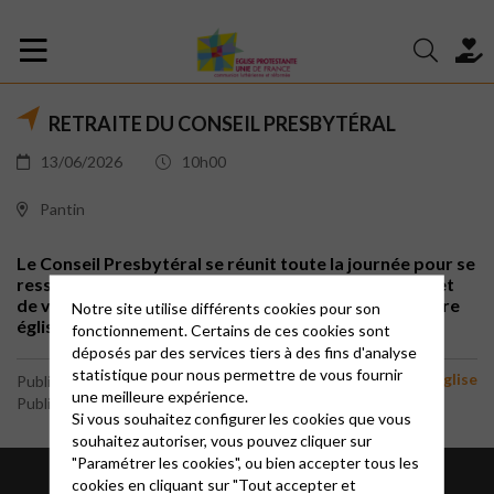
RETRAITE DU CONSEIL PRESBYTÉRAL
13/06/2026
10h00
Pantin
Le Conseil Presbytéral se réunit toute la journée pour se
ressourcer, prier, faire le point sur l'avancée du Projet
de vie et tracer des perspectives nouvelles pour notre
Notre site utilise différents cookies pour son
église.
fonctionnement. Certains de ces cookies sont
déposés par des services tiers à des fins d'analyse
statistique pour nous permettre de vous fournir
Vie de l'église
Publié le 24 février 2026
une meilleure expérience.
Publié par le webmaster
Si vous souhaitez configurer les cookies que vous
souhaitez autoriser, vous pouvez cliquer sur
"Paramétrer les cookies", ou bien accepter tous les
cookies en cliquant sur "Tout accepter et